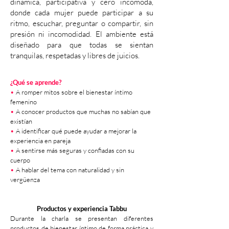
dinámica, participativa y cero incómoda,
donde cada mujer puede participar a su
ritmo, escuchar, preguntar o compartir, sin
presión ni incomodidad. El ambiente está
diseñado para que todas se sientan
tranquilas, respetadas y libres de juicios.
¿Qué se aprende?
•
A romper mitos sobre el bienestar íntimo
femenino
•
A conocer productos que muchas no sabían que
existían
•
A identificar qué puede ayudar a mejorar la
experiencia en pareja
•
A sentirse más seguras y confiadas con su
cuerpo
•
A hablar del tema con naturalidad y sin
vergüenza
Productos y experiencia Tabbu
Durante la charla se presentan diferentes
productos de bienestar íntimo de forma práctica y