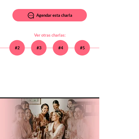
Agendar esta charla
Ver otras charlas:
#2
#3
#4
#5