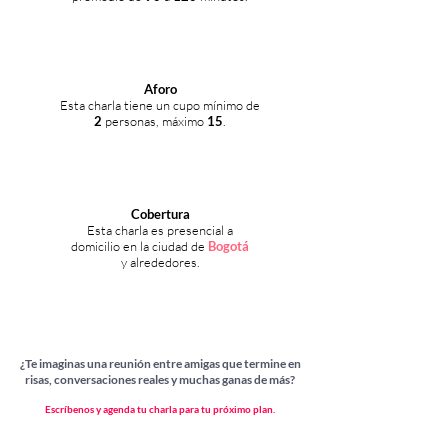
Aforo
Esta charla tiene un cupo mínimo de
2
personas, máximo
15
.
Cobertura
Esta charla es presencial a
domicilio en l
a ciudad
de
Bogotá
y alrededores.
¿Te imaginas una reunión entre amigas que termine en
risas, conversaciones reales y muchas ganas de más?
Escríbenos y agenda tu charla para tu próximo plan.