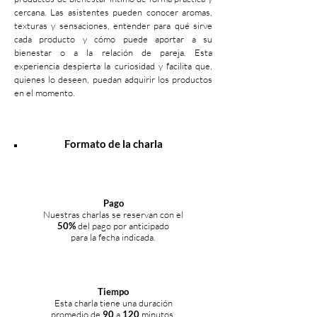
cercana. Las asistentes pueden conocer aromas,
texturas y sensaciones, entender para qué sirve
cada producto y cómo puede aportar a su
bienestar o a la relación de pareja. Esta
experiencia despierta la curiosidad y facilita que,
quienes lo deseen, puedan adquirir los productos
en el momento.
Formato de la charla
Pago
Nuestras charlas se reservan con el
50%
del pago por anticipado
para la fecha indicada.
Tiempo
Esta charla tiene una duración
promedio de
90
a
120
minutos.