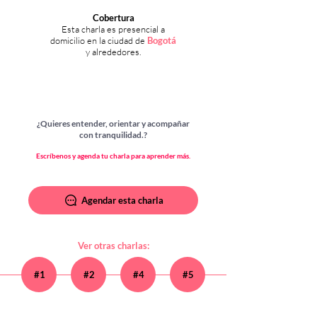
Cobertura
Esta charla es presencial a
domicilio en l
a ciudad
de
Bogotá
y alrededores.
¿Quieres entender, orientar y acompañar
con tranquilidad.?
Escríbenos y agenda tu charla para aprender más.
Agendar esta charla
Ver otras charlas:
#1
#2
#4
#5