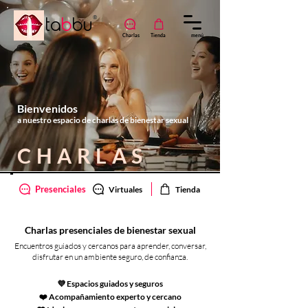
ta
b
bu
®
Charlas
Tienda
menú
B I E N E S T A R Í N T I M O
Bienvenidos
a nuestro espacio de charlas de bienestar sexual
CHARLAS
Presenciales
Virtuales
Tienda
Charlas presenciales de bienestar sexual
Encuentros guiados y cercanos para aprender, conversar,
disfrutar en un ambiente seguro, de confianza.
💜 Espacios guiados y seguros
❤️ Acompañamiento experto y cercano