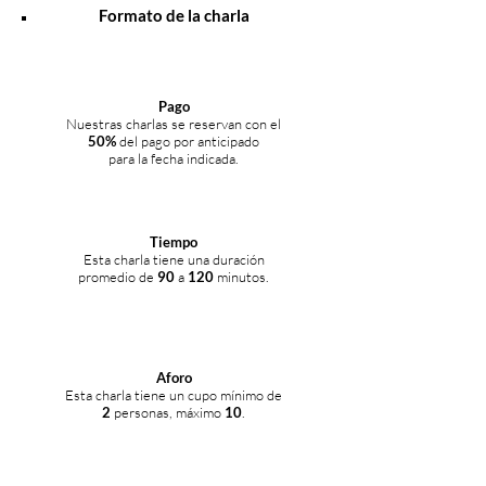
Formato de la charla
Pago
Nuestras charlas se reservan con el
50%
del pago por anticipado
para la fecha indicada.
Tiempo
Esta charla tiene una duración
promedio de
90
a
120
minutos.
Aforo
Esta charla tiene un cupo mínimo de
2
personas, máximo
10
.