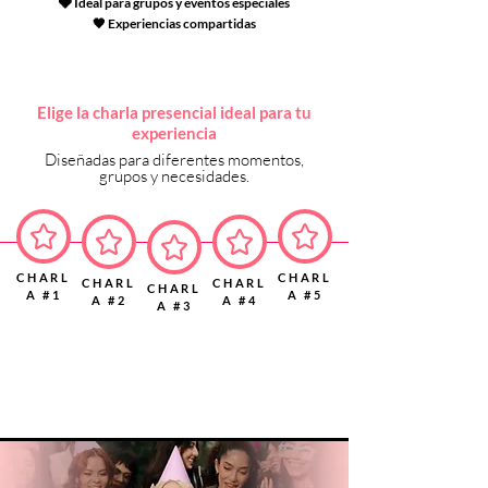
🩶 Ideal para grupos y eventos especiales
🖤 Experiencias compartidas
Elige la charla presencial ideal para tu
experiencia
Diseñadas para diferentes momentos,
grupos y necesidades.
CHARL
CHARL
CHARL
CHARL
CHARL
A #1
A #5
A #2
A #4
A #3