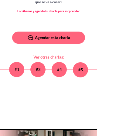
que se va a casar?
Escríbenos y agenda tu charla para sorprender.
Agendar esta charla
Ver otras charlas:
#1
#3
#4
#5