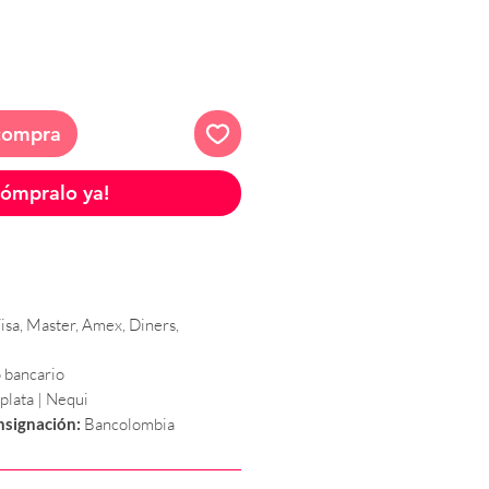
 compra
ómpralo ya!
isa, Master, Amex, Diners,
 bancario
plata | Nequi
nsignación:
Bancolombia