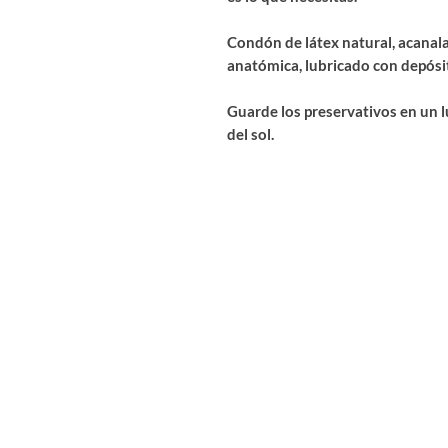
Condón de látex natural, acanal
anatómica, lubricado con depósi
Guarde los preservativos en un lug
del sol.
Calidad
: Los condones VITALIS 
sometidos a pruebas médicas y t
La produccion y los ensayos de c
4074: 2002, la norma de calidad 
Cantidad
: 3 condones