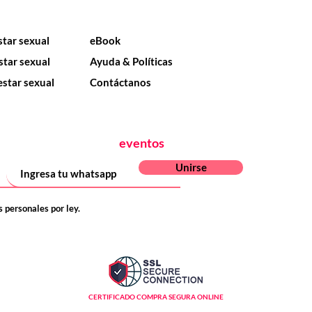
Nosotros
star sexual
eBook
star sexual
Ayuda & Políticas
estar sexual
Contáctanos
:
Novedades, ofertas,
eventos
y mucho más?
Unirse
 personales por ley.
CERTIFICADO COMPRA SEGURA ONLINE