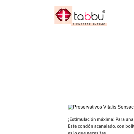
menú
Charlas
®
ta
b
bu
Tienda
B I E N E S T A R Í N T I M O
¡Estimulación máxima! Para una e
Este condón acanalado, con boli
es lo que necesitas.