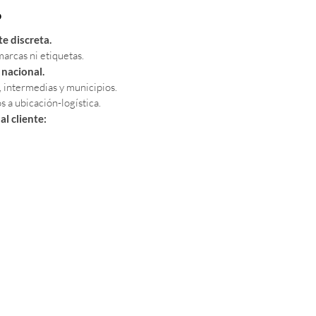
o
e discreta.
marcas ni etiquetas.
 nacional.
, intermedias y municipios.
s a ubicación-logística.
al cliente: