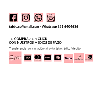
CONÉCTATE
con nosotros:
tabbu.co@gmail.com
-
Whatsapp 321 6404636
TU
COMPRA
A UN
CLICK
CON NUESTROS MEDIOS DE PAGO
Transferencia · consignación · giro · tarjeta crédito / débito