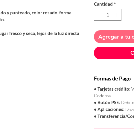
Cantidad
*
ado y punteado, color rosado, forma
to.
ar fresco y seco, lejos de la luz directa
Agregar a tu
C
son elaborados en Alemania y son
écnicas rigurosas.
alidad se realizan según la norma ISO
Formas de Pago
más estricta para preservativos de látex.
• Tarjetas crédito:
V
Codensa.
• Botón
PSE:
Debito
• Aplicaciones:
Davi
• Transferencia/Co