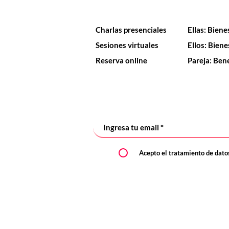
Charlas
Tienda
Charlas presenciales
Ellas: Biene
Sesiones virtuales
Ellos: Biene
Reserva online
Pareja: Ben
Quieres recibir notificaciones en
Acepto el tratamiento de datos