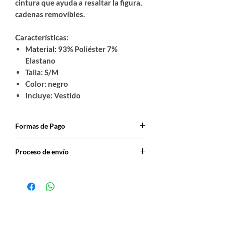
cintura que ayuda a resaltar la figura,
cadenas removibles.
Características:
Material: 93% Poliéster 7%
Elastano
Talla:
S/M
Color: negro
Incluye: Vestido
Formas de Pago
• Tarjetas crédito:
Visa, Master, Amex,
Proceso de envío
Diners, Codensa.
• Botón
PSE:
Debito bancario
•
Entrega totalmente discreta.
• Aplicaciones:
Daviplata | Nequi
Paquete sellado, sin marcas ni etiquetas.
•
• Despachos a nivel nacional.
Transferencia/Consignación:
Bancolo
Ciudades principales, intermedias y
mbia
municipios.