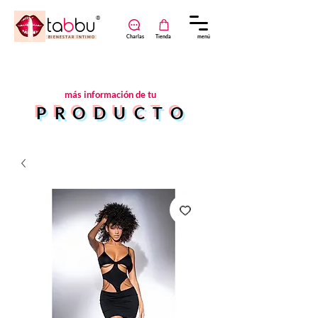
ta
b
bu
®
Charlas
Tienda
menú
B I E N E S T A R Í N T I M O
más
información de tu
PRODUCTO