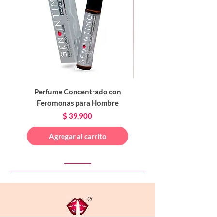
Perfume Concentrado con
Feromonas para Hombre
Feromonas para Mu
Precio
$ 39.900
Agregar al carrito
®