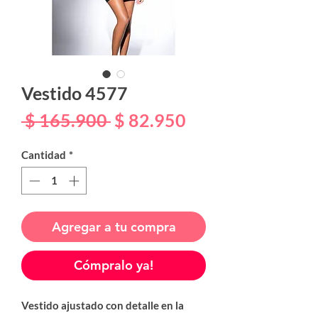
Vestido 4577
Precio
Precio
 $ 165.900 
$ 82.950
de
Cantidad
*
oferta
Agregar a tu compra
Cómpralo ya!
Vestido ajustado con detalle en la