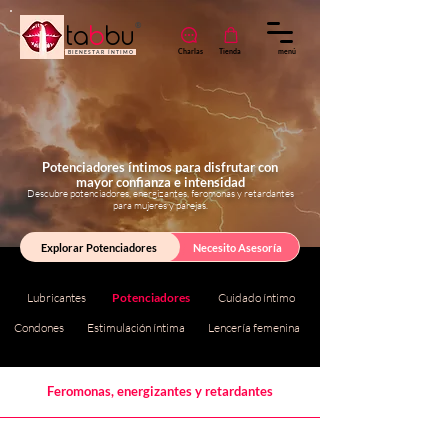
ta
b
bu
®
Charlas
Tienda
menú
B I E N E S T A R Í N T I M O
Potenciadores íntimos para disfrutar con
mayor confianza e intensidad
Descubre potenciadores, energizantes, feromonas y retardantes
para mujeres y parejas.
Explorar Potenciadores
Necesito Asesoría
Lubricantes
Potenciadores
Cuidado íntimo
Condones
Estimulación íntima
Lencería femenina
Feromonas, energizantes y retardantes