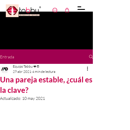
ta
b
bu
®
Charlas
Tienda
menú
B I E N E S T A R Í N T I M O
Entrada
Equipo Tabbu 💋®️
29 abr 2021
4 min de lectura
Una pareja estable, ¿cuál es
la clave?
Actualizado:
10 may 2021